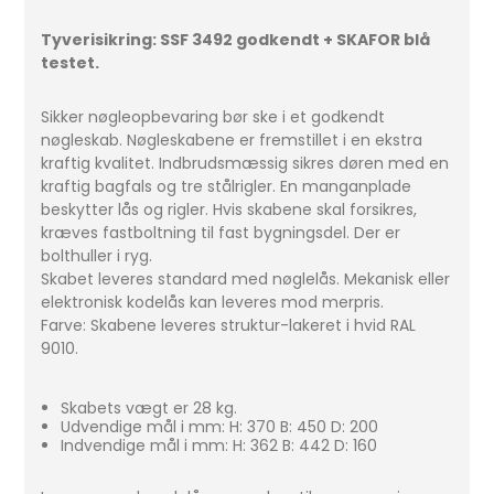
Tyverisikring: SSF 3492 godkendt + SKAFOR blå
testet.
Sikker nøgleopbevaring bør ske i et godkendt
nøgleskab. Nøgleskabene er fremstillet i en ekstra
kraftig kvalitet. Indbrudsmæssig sikres døren med en
kraftig bagfals og tre stålrigler. En manganplade
beskytter lås og rigler. Hvis skabene skal forsikres,
kræves fastboltning til fast bygningsdel. Der er
bolthuller i ryg.
Skabet leveres standard med nøglelås. Mekanisk eller
elektronisk kodelås kan leveres mod merpris.
Farve: Skabene leveres struktur-lakeret i hvid RAL
9010.
Skabets vægt er 28 kg.
Udvendige mål i mm: H: 370 B: 450 D: 200
Indvendige mål i mm: H: 362 B: 442 D: 160