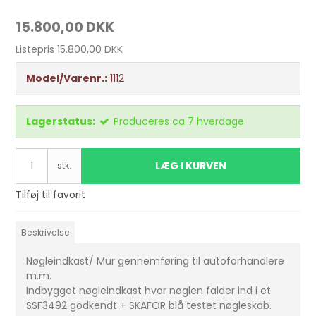
15.800,00 DKK
Listepris 15.800,00 DKK
Model/Varenr.:
1112
Lagerstatus:
Produceres ca 7 hverdage
LÆG I KURVEN
stk.
Tilføj til favorit
Beskrivelse
Nøgleindkast/ Mur gennemføring til autoforhandlere
m.m.
Indbygget nøgleindkast hvor nøglen falder ind i et
SSF3492 godkendt + SKAFOR blå testet nøgleskab.