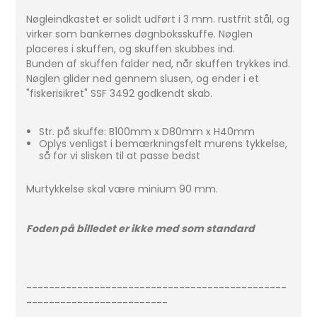
Nøgleindkastet er solidt udført i 3 mm. rustfrit stål, og
virker som bankernes døgnboksskuffe. Nøglen
placeres i skuffen, og skuffen skubbes ind.
Bunden af skuffen falder ned, når skuffen trykkes ind.
Nøglen glider ned gennem slusen, og ender i et
"fiskerisikret" SSF 3492 godkendt skab.
Str. på skuffe: B100mm x D80mm x H40mm
Oplys venligst i bemærkningsfelt murens tykkelse,
så for vi slisken til at passe bedst
Murtykkelse skal være minium 90 mm.
Foden på billedet er ikke med som standard
----------------------------------------------
-------------------------