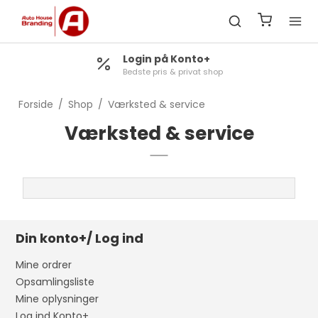
Login på Konto+
Bedste pris & privat shop
Forside
/
Shop
/
Værksted & service
Værksted & service
Din konto+/ Log ind
Mine ordrer
Opsamlingsliste
Mine oplysninger
Log ind Konto+