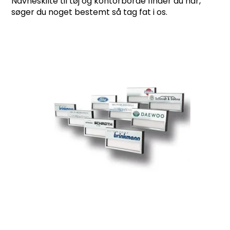
Navneskilte til tøj og kontorborde finder du har,
søger du noget bestemt så tag fat i os.