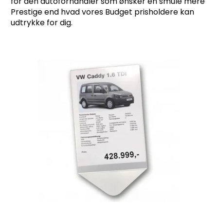
for den autoforhandler som ønsker en smule mere
Prestige end hvad vores Budget prisholdere kan
udtrykke for dig.