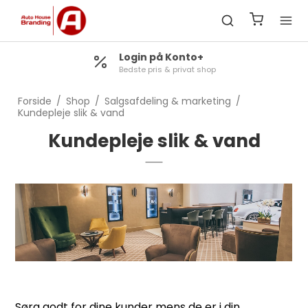
Udvikling af egne produkter
Til autoforhandlere, kæder & importør
Forside
/
Shop
/
Salgsafdeling & marketing
/
Kundepleje slik & vand
Kundepleje slik & vand
Sørg godt for dine kunder mens de er i din