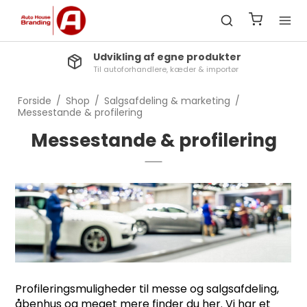
Udvikling af egne produkter
Til autoforhandlere, kæder & importør
Forside
/
Shop
/
Salgsafdeling & marketing
/
Messestande & profilering
Messestande & profilering
Profileringsmuligheder til messe og salgsafdeling,
åbenhus og meget mere finder du her. Vi har et