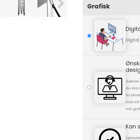
Grafisk
Digit
Digital
Ønsker
desig
Gælder 
du ikke 
Du blive
mail så 
min graf
Kan s
Uploader