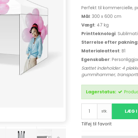
Sædeovertræk
skræddersyet
Perfekt til kommercielle,
personbiler
Mål
: 300 x 600 cm
Sædeovertræk
Vægt
: 47 kg
universal personbil
Printteknologi
: Sublimat
Nålefilt automåtter
Størrelse efter pakning
universal
Materialeattest
: B1
Egenskaber
: Personliggj
Sættet indeholder: 4 pløk
gummihammer, transportt
Lagerstatus:
Produc
LÆG I
stk.
Tilføj til favorit