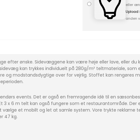
eller æn
Upload
anden v
gge efter ønske. Sidevæggene kan være høje eller lave, eller 
idevæg kan trykkes individuelt på 280g/m² teltmateriale, som er
re og modstandsdygtige over for vejrlig. Stoffet kan rengøres med
gneperioden.
dendørs events. Det er også en fremragende idé til en sæsonbest
 Et 3 x 6 m telt kan også fungere som et restaurantområde. Der
vælge et mobilt og let at samle system. Vore trykte reklame telt
r 47 kg.