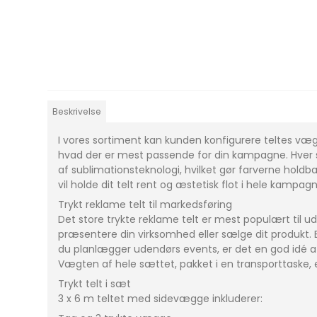
Beskrivelse
I vores sortiment kan kunden konfigurere teltes væ
hvad der er mest passende for din kampagne. Hver s
af sublimationsteknologi, hvilket gør farverne holdba
vil holde dit telt rent og æstetisk flot i hele kampa
Trykt reklame telt til markedsføring
Det store trykte reklame telt er mest populært til u
præsentere din virksomhed eller sælge dit produkt.
du planlægger udendørs events, er det en god idé at 
Vægten af hele sættet, pakket i en transporttaske, e
Trykt telt i sæt
3 x 6 m teltet med sidevægge inkluderer: