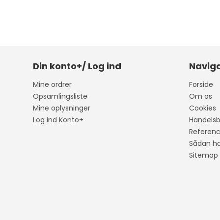
Din konto+/ Log ind
Naviga
Mine ordrer
Forside
Opsamlingsliste
Om os
Mine oplysninger
Cookies
Log ind Konto+
Handelsb
Referenc
Sådan ha
Sitemap