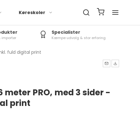
Køreskoler
rodukter
Specialister
& importør
Kæmpe udvalg & stor erfaring
. fuld digital print
6 meter PRO, med 3 sider -
tal print