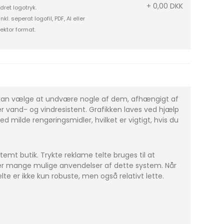
+ 0,00 DKK
dret logotryk.
inkl. seperat logofil, PDF, AI eller
ektor format.
du kan vælge at undvære nogle af dem, afhængigt af
 vand- og vindresistent. Grafikken laves ved hjælp
 milde rengøringsmidler, hvilket er vigtigt, hvis du
emt butik. Trykte reklame telte bruges til at
 er mange mulige anvendelser af dette system. Når
e er ikke kun robuste, men også relativt lette.