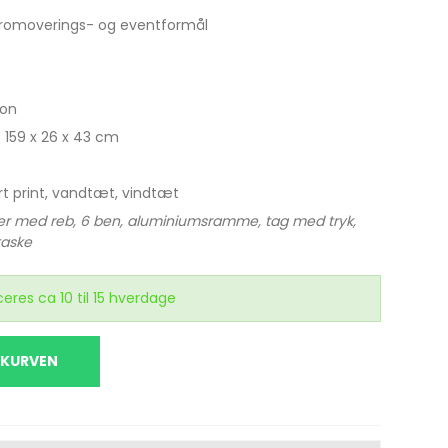
 promoverings- og eventformål
ion
: 159 x 26 x 43 cm
ort print, vandtæt, vindtæt
ker med reb, 6 ben, aluminiumsramme, tag med tryk,
aske
eres ca 10 til 15 hverdage
 KURVEN