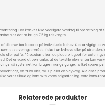
ontering. Der kræves ikke yderligere værktøj til opsætning af te
e anbefales det at bruge 7,5 kg teltvægte.
af tilbehør bør baseres på individuelle behov. Det er vigtigt at væ
s som et serveringsområde, f.eks. i en byhave eller på stranden, k
rstole eller puffe. På sæderne kan du placere logoet for catering
mhed. Det er værd at bemærke, at de tekstile elementer kan vask
med nye, så systemet kan bruges mange gange, hvilket sparer pe
beachflags, en Yuka disk, roll-up eller displayvæg. Alle disse prod
tjekke vores tilbud og kontakte vores salgsafdeling. Vore konsul
Relaterede produkter