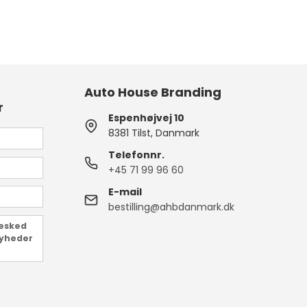
Auto House Branding
r
Espenhøjvej 10
8381 Tilst, Danmark
Telefonnr.
+45 71 99 96 60
E-mail
bestilling@ahbdanmark.dk
besked
nyheder