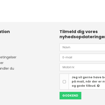
tion
Tilmeld dig vores
nyhedsopdateringe
etingelser
er
ndler du
Jeg vil gerne have 
på mail, når der er 
og gode tilbud.
GODKEND