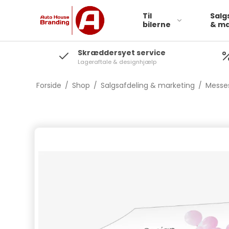
Til
Salg
bilerne
& ma
Skræddersyet service
Lageraftale & designhjælp
Forside
/
Shop
/
Salgsafdeling & marketing
/
Messes