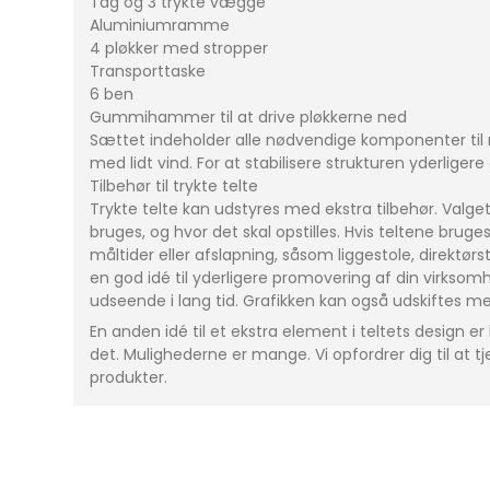
Tag og 3 trykte vægge
Aluminiumramme
4 pløkker med stropper
Transporttaske
6 ben
Gummihammer til at drive pløkkerne ned
Sættet indeholder alle nødvendige komponenter til m
med lidt vind. For at stabilisere strukturen yderliger
Tilbehør til trykte telte
Trykte telte kan udstyres med ekstra tilbehør. Valget 
bruges, og hvor det skal opstilles. Hvis teltene bruge
måltider eller afslapning, såsom liggestole, direktø
en god idé til yderligere promovering af din virkso
udseende i lang tid. Grafikken kan også udskiftes 
En anden idé til et ekstra element i teltets design er 
det. Mulighederne er mange. Vi opfordrer dig til at 
produkter.