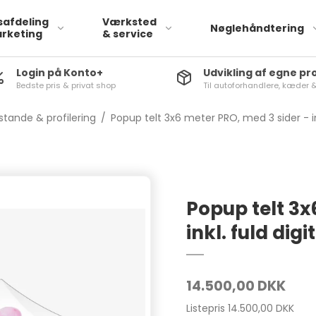
safdeling
Værksted
Nøglehåndtering
rketing
& service
Login på Konto+
Udvikling af egne p
Bedste pris & privat shop
Til autoforhandlere, kæder 
tande & profilering
/
Popup telt 3x6 meter PRO, med 3 sider - inkl
Popup telt 3x
inkl. fuld digi
Sædeovertræk
skræddersyet varbiler
Sædeovertræk
14.500,00 DKK
universal varebiler
Listepris 14.500,00 DKK