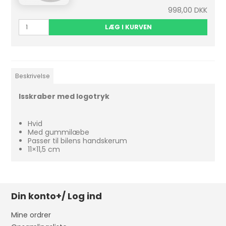
998,00 DKK
LÆG I KURVEN
Beskrivelse
Isskraber med logotryk
Hvid
Med gummilæbe
Passer til bilens handskerum
11×11,5 cm
Din konto+/ Log ind
Mine ordrer